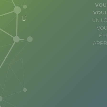
VOU
VOUL
UN LO
VOU
EF
APPR