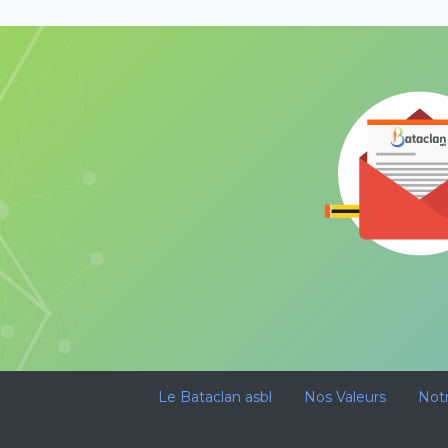
Le Bataclan asbl
Nos Valeurs
Not