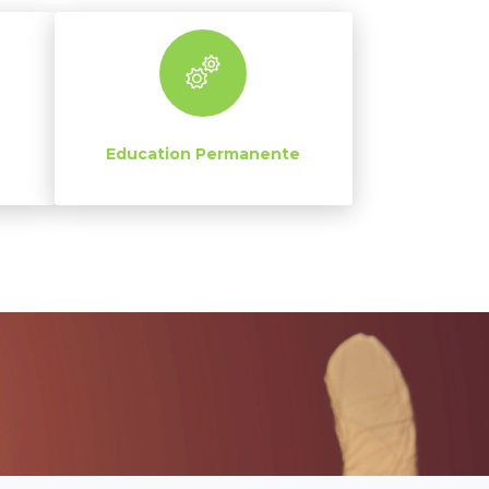
Education Permanente
!